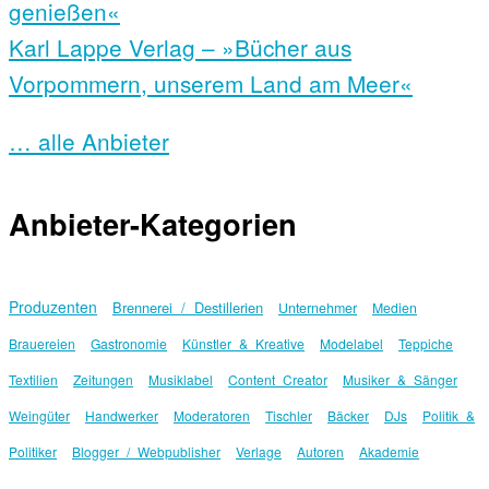
genießen«
Karl Lappe Verlag – »Bücher aus
Vorpommern, unserem Land am Meer«
… alle Anbieter
Anbieter-Kategorien
Produzenten
Brennerei / Destillerien
Unternehmer
Medien
Brauereien
Gastronomie
Künstler & Kreative
Modelabel
Teppiche
Textilien
Zeitungen
Musiklabel
Content Creator
Musiker & Sänger
Weingüter
Handwerker
Moderatoren
Tischler
Bäcker
DJs
Politik &
Politiker
Blogger / Webpublisher
Verlage
Autoren
Akademie