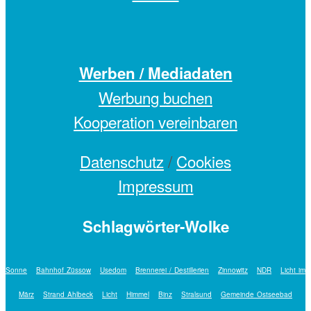
Werben / Mediadaten
Werbung buchen
Kooperation vereinbaren
Datenschutz
/
Cookies
Impressum
Schlagwörter-Wolke
Sonne
Bahnhof Züssow
Usedom
Brennerei / Destillerien
Zinnowitz
NDR
Licht im
März
Strand Ahlbeck
Licht
Himmel
Binz
Stralsund
Gemeinde Ostseebad