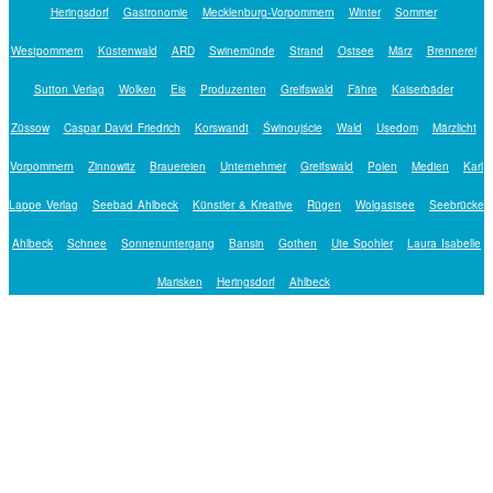
Heringsdorf
Gastronomie
Mecklenburg-Vorpommern
Winter
Sommer
Westpommern
Küstenwald
ARD
Swinemünde
Strand
Ostsee
März
Brennerei
Sutton Verlag
Wolken
Eis
Produzenten
Greifswald
Fähre
Kaiserbäder
Züssow
Caspar David Friedrich
Korswandt
Świnoujście
Wald
Usedom
Märzlicht
Vorpommern
Zinnowitz
Brauereien
Unternehmer
Greifswald
Polen
Medien
Karl
Lappe Verlag
Seebad Ahlbeck
Künstler & Kreative
Rügen
Wolgastsee
Seebrücke
Ahlbeck
Schnee
Sonnenuntergang
Bansin
Gothen
Ute Spohler
Laura Isabelle
Marisken
Heringsdorf
Ahlbeck