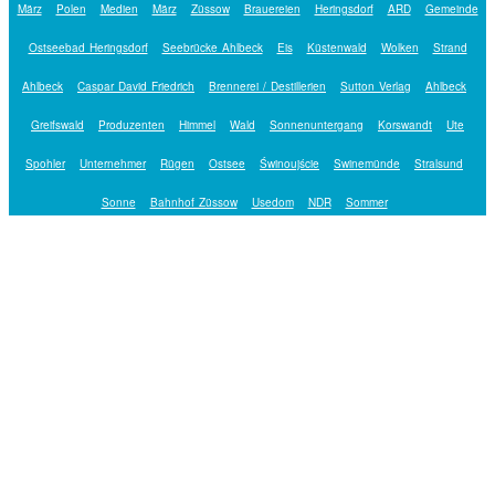
März
Polen
Medien
März
Züssow
Brauereien
Heringsdorf
ARD
Gemeinde
Ostseebad Heringsdorf
Seebrücke Ahlbeck
Eis
Küstenwald
Wolken
Strand
Ahlbeck
Caspar David Friedrich
Brennerei / Destillerien
Sutton Verlag
Ahlbeck
Greifswald
Produzenten
Himmel
Wald
Sonnenuntergang
Korswandt
Ute
Spohler
Unternehmer
Rügen
Ostsee
Świnoujście
Swinemünde
Stralsund
Sonne
Bahnhof Züssow
Usedom
NDR
Sommer