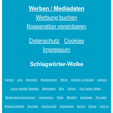
Werben / Mediadaten
Werbung buchen
Kooperation vereinbaren
Datenschutz
/
Cookies
Impressum
Schlagwörter-Wolke
Schnee
Licht
Brennerei
Westpommern
Winter
Künstler & Kreative
Usedom
Laura Isabelle Marisken
Wolgastsee
Binz
Gothen
Karl Lappe Verlag
Mecklenburg-Vorpommern
Vorpommern
Fähre
Märzlicht
Greifswald
Zinnowitz
Seebad Ahlbeck
Zinnowitz
Gastronomie
Kaiserbäder
Bansin
Strand
Licht im