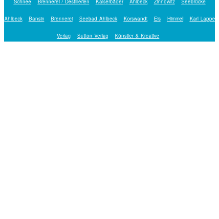
Schnee
Brennerei / Destillerien
Kaiserbäder
Ahlbeck
Zinnowitz
Seebrücke
Ahlbeck
Bansin
Brennerei
Seebad Ahlbeck
Korswandt
Eis
Himmel
Karl Lappe
Verlag
Sutton Verlag
Künstler & Kreative