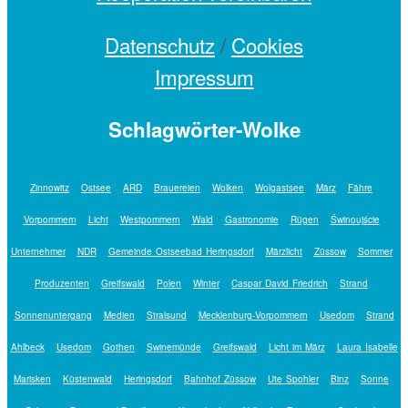
Datenschutz
/
Cookies
Impressum
Schlagwörter-Wolke
Zinnowitz
Ostsee
ARD
Brauereien
Wolken
Wolgastsee
März
Fähre
Vorpommern
Licht
Westpommern
Wald
Gastronomie
Rügen
Świnoujście
Unternehmer
NDR
Gemeinde Ostseebad Heringsdorf
Märzlicht
Züssow
Sommer
Produzenten
Greifswald
Polen
Winter
Caspar David Friedrich
Strand
Sonnenuntergang
Medien
Stralsund
Mecklenburg-Vorpommern
Usedom
Strand
Ahlbeck
Usedom
Gothen
Swinemünde
Greifswald
Licht im März
Laura Isabelle
Marisken
Küstenwald
Heringsdorf
Bahnhof Züssow
Ute Spohler
Binz
Sonne