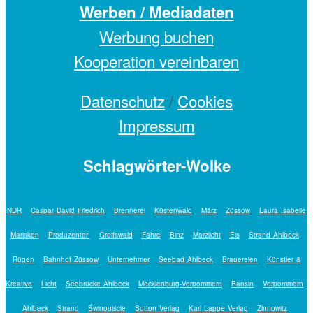
Werben / Mediadaten
Werbung buchen
Kooperation vereinbaren
Datenschutz
/
Cookies
Impressum
Schlagwörter-Wolke
NDR
Caspar David Friedrich
Brennerei
Küstenwald
März
Züssow
Laura Isabelle
Marisken
Produzenten
Greifswald
Fähre
Binz
Märzlicht
Eis
Strand Ahlbeck
Rügen
Bahnhof Züssow
Unternehmer
Seebad Ahlbeck
Brauereien
Künstler &
Kreative
Licht
Seebrücke Ahlbeck
Mecklenburg-Vorpommern
Bansin
Vorpommern
Ahlbeck
Strand
Świnoujście
Sutton Verlag
Karl Lappe Verlag
Zinnowitz