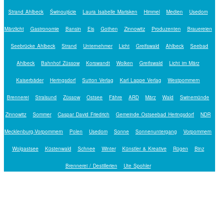
Strand Ahlbeck
Świnoujście
Laura Isabelle Marisken
Himmel
Medien
Usedom
Märzlicht
Gastronomie
Bansin
Eis
Gothen
Zinnowitz
Produzenten
Brauereien
Seebrücke Ahlbeck
Strand
Unternehmer
Licht
Greifswald
Ahlbeck
Seebad
Ahlbeck
Bahnhof Züssow
Korswandt
Wolken
Greifswald
Licht im März
Kaiserbäder
Heringsdorf
Sutton Verlag
Karl Lappe Verlag
Westpommern
Brennerei
Stralsund
Züssow
Ostsee
Fähre
ARD
März
Wald
Swinemünde
Zinnowitz
Sommer
Caspar David Friedrich
Gemeinde Ostseebad Heringsdorf
NDR
Mecklenburg-Vorpommern
Polen
Usedom
Sonne
Sonnenuntergang
Vorpommern
Wolgastsee
Küstenwald
Schnee
Winter
Künstler & Kreative
Rügen
Binz
Brennerei / Destillerien
Ute Spohler