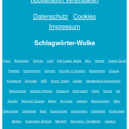
Datenschutz
/
Cookies
Impressum
Schlagwörter-Wolke
Polen
Brauereien
Schnee
Licht
Karl Lappe Verlag
Binz
Himmel
Caspar David
Friedrich
Unternehmer
Sommer
Künstler & Kreative
Kaiserbäder
Züssow
Korswandt
Zinnowitz
ARD
Sutton Verlag
Ostsee
Mecklenburg-Vorpommern
Swinemünde
Seebad Ahlbeck
Stralsund
Heringsdorf
Fähre
Strand
Ute
Spohler
Bahnhof Züssow
Winter
Zinnowitz
Usedom
Westpommern
März
Świnoujście
Greifswald
Wald
Gastronomie
Vorpommern
Greifswald
Küstenwald
Medien
Seebrücke Ahlbeck
Märzlicht
Brennerei / Destillerien
Usedom