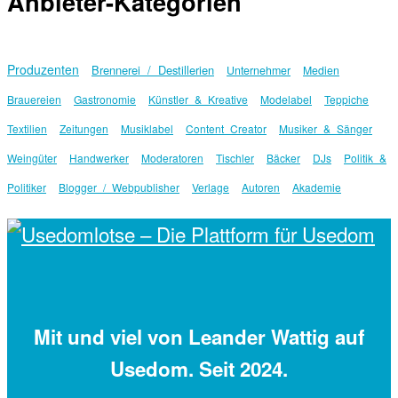
Anbieter-Kategorien
Produzenten
Brennerei / Destillerien
Unternehmer
Medien
Brauereien
Gastronomie
Künstler & Kreative
Modelabel
Teppiche
Textilien
Zeitungen
Musiklabel
Content Creator
Musiker & Sänger
Weingüter
Handwerker
Moderatoren
Tischler
Bäcker
DJs
Politik &
Politiker
Blogger / Webpublisher
Verlage
Autoren
Akademie
Mit
und viel
von Leander Wattig auf
Usedom. Seit 2024.