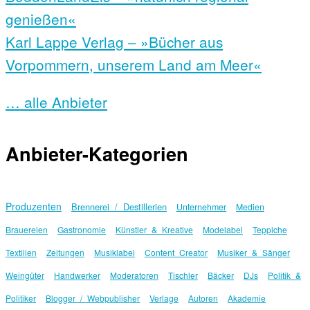
genießen«
Karl Lappe Verlag – »Bücher aus
Vorpommern, unserem Land am Meer«
… alle Anbieter
Anbieter-Kategorien
Produzenten
Brennerei / Destillerien
Unternehmer
Medien
Brauereien
Gastronomie
Künstler & Kreative
Modelabel
Teppiche
Textilien
Zeitungen
Musiklabel
Content Creator
Musiker & Sänger
Weingüter
Handwerker
Moderatoren
Tischler
Bäcker
DJs
Politik &
Politiker
Blogger / Webpublisher
Verlage
Autoren
Akademie