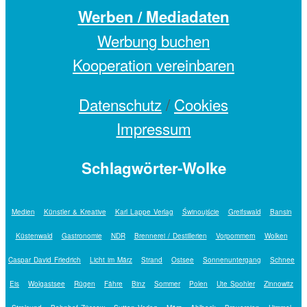
Werben / Mediadaten
Werbung buchen
Kooperation vereinbaren
Datenschutz
/
Cookies
Impressum
Schlagwörter-Wolke
Medien
Künstler & Kreative
Karl Lappe Verlag
Świnoujście
Greifswald
Bansin
Küstenwald
Gastronomie
NDR
Brennerei / Destillerien
Vorpommern
Wolken
Caspar David Friedrich
Licht im März
Strand
Ostsee
Sonnenuntergang
Schnee
Eis
Wolgastsee
Rügen
Fähre
Binz
Sommer
Polen
Ute Spohler
Zinnowitz