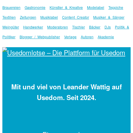
Brauereien
Gastronomie
Künstler & Kreative
Modelabel
Teppiche
Textilien
Zeitungen
Musiklabel
Content Creator
Musiker & Sänger
Weingüter
Handwerker
Moderatoren
Tischler
Bäcker
DJs
Politik &
Politiker
Blogger / Webpublisher
Verlage
Autoren
Akademie
Mit
und viel
von Leander Wattig auf
Usedom. Seit 2024.