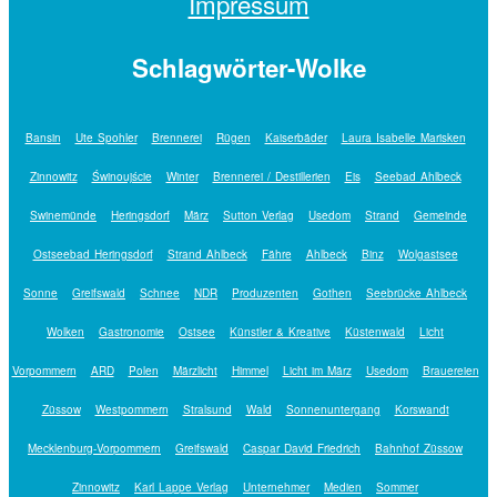
Impressum
Schlagwörter-Wolke
Bansin
Ute Spohler
Brennerei
Rügen
Kaiserbäder
Laura Isabelle Marisken
Zinnowitz
Świnoujście
Winter
Brennerei / Destillerien
Eis
Seebad Ahlbeck
Swinemünde
Heringsdorf
März
Sutton Verlag
Usedom
Strand
Gemeinde
Ostseebad Heringsdorf
Strand Ahlbeck
Fähre
Ahlbeck
Binz
Wolgastsee
Sonne
Greifswald
Schnee
NDR
Produzenten
Gothen
Seebrücke Ahlbeck
Wolken
Gastronomie
Ostsee
Künstler & Kreative
Küstenwald
Licht
Vorpommern
ARD
Polen
Märzlicht
Himmel
Licht im März
Usedom
Brauereien
Züssow
Westpommern
Stralsund
Wald
Sonnenuntergang
Korswandt
Mecklenburg-Vorpommern
Greifswald
Caspar David Friedrich
Bahnhof Züssow
Zinnowitz
Karl Lappe Verlag
Unternehmer
Medien
Sommer