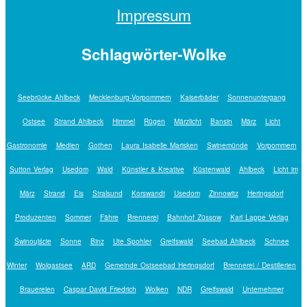
Impressum
Schlagwörter-Wolke
Seebrücke Ahlbeck
Mecklenburg-Vorpommern
Kaiserbäder
Sonnenuntergang
Ostsee
Strand Ahlbeck
Himmel
Rügen
Märzlicht
Bansin
März
Licht
Gastronomie
Medien
Gothen
Laura Isabelle Marisken
Swinemünde
Vorpommern
Sutton Verlag
Usedom
Wald
Künstler & Kreative
Küstenwald
Ahlbeck
Licht im
März
Strand
Eis
Stralsund
Korswandt
Usedom
Zinnowitz
Heringsdorf
Produzenten
Sommer
Fähre
Brennerei
Bahnhof Züssow
Karl Lappe Verlag
Świnoujście
Sonne
Binz
Ute Spohler
Greifswald
Seebad Ahlbeck
Schnee
Winter
Wolgastsee
ARD
Gemeinde Ostseebad Heringsdorf
Brennerei / Destillerien
Brauereien
Caspar David Friedrich
Wolken
NDR
Greifswald
Unternehmer