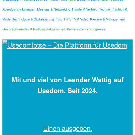
Abendveranstaltungen
Meetups & Networking
Handel & Vertrieb
Technik
Fashion &
Mode
Technologie & Digitalisierung
Foto, Film, TV & Video
Karriere & Management
Gesprächsrunden & Podiumsdiskussionen
Konferenzen & Kongresse
Mit
und viel
von Leander Wattig auf
Usedom. Seit 2024.
Einen
ausgeben.