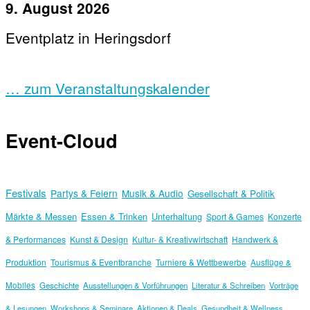
9. August 2026
Eventplatz in Heringsdorf
… zum Veranstaltungskalender
Event-Cloud
Festivals
Partys & Feiern
Musik & Audio
Gesellschaft & Politik
Märkte & Messen
Essen & Trinken
Unterhaltung
Sport & Games
Konzerte
& Performances
Kunst & Design
Kultur- & Kreativwirtschaft
Handwerk &
Produktion
Tourismus & Eventbranche
Turniere & Wettbewerbe
Ausflüge &
Mobiles
Geschichte
Ausstellungen & Vorführungen
Literatur & Schreiben
Vorträge
& Lesungen
Workshops & Seminare
Aktionen & Deals
Gesundheit & Wellness