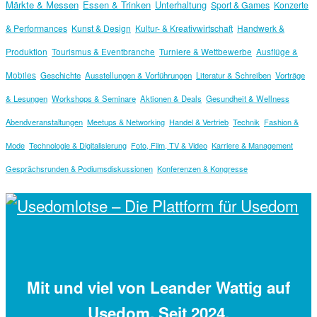
Märkte & Messen
Essen & Trinken
Unterhaltung
Sport & Games
Konzerte
& Performances
Kunst & Design
Kultur- & Kreativwirtschaft
Handwerk &
Produktion
Tourismus & Eventbranche
Turniere & Wettbewerbe
Ausflüge &
Mobiles
Geschichte
Ausstellungen & Vorführungen
Literatur & Schreiben
Vorträge
& Lesungen
Workshops & Seminare
Aktionen & Deals
Gesundheit & Wellness
Abendveranstaltungen
Meetups & Networking
Handel & Vertrieb
Technik
Fashion &
Mode
Technologie & Digitalisierung
Foto, Film, TV & Video
Karriere & Management
Gesprächsrunden & Podiumsdiskussionen
Konferenzen & Kongresse
Mit
und viel
von Leander Wattig auf
Usedom. Seit 2024.