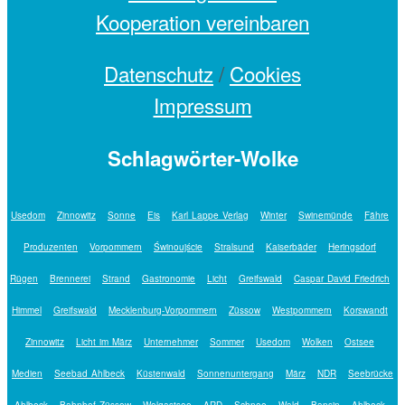
Kooperation vereinbaren
Datenschutz
/
Cookies
Impressum
Schlagwörter-Wolke
Usedom
Zinnowitz
Sonne
Eis
Karl Lappe Verlag
Winter
Swinemünde
Fähre
Produzenten
Vorpommern
Świnoujście
Stralsund
Kaiserbäder
Heringsdorf
Rügen
Brennerei
Strand
Gastronomie
Licht
Greifswald
Caspar David Friedrich
Himmel
Greifswald
Mecklenburg-Vorpommern
Züssow
Westpommern
Korswandt
Zinnowitz
Licht im März
Unternehmer
Sommer
Usedom
Wolken
Ostsee
Medien
Seebad Ahlbeck
Küstenwald
Sonnenuntergang
März
NDR
Seebrücke