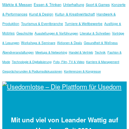
Märkte & Messen
Essen & Trinken
Unterhaltung
Sport & Games
Konzerte
& Performances
Kunst & Design
Kultur- & Kreativwirtschaft
Handwerk &
Produktion
Tourismus & Eventbranche
Turniere & Wettbewerbe
Ausflüge &
Mobiles
Geschichte
Ausstellungen & Vorführungen
Literatur & Schreiben
Vorträge
& Lesungen
Workshops & Seminare
Aktionen & Deals
Gesundheit & Wellness
Abendveranstaltungen
Meetups & Networking
Handel & Vertrieb
Technik
Fashion &
Mode
Technologie & Digitalisierung
Foto, Film, TV & Video
Karriere & Management
Gesprächsrunden & Podiumsdiskussionen
Konferenzen & Kongresse
Mit
und viel
von Leander Wattig auf