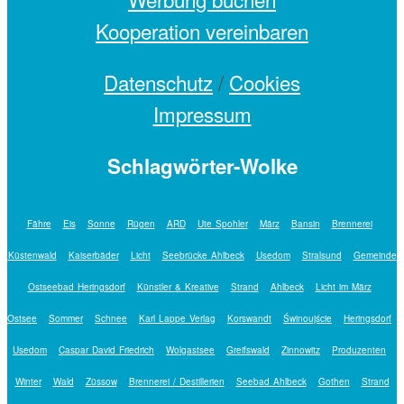
Kooperation vereinbaren
Datenschutz
/
Cookies
Impressum
Schlagwörter-Wolke
Fähre
Eis
Sonne
Rügen
ARD
Ute Spohler
März
Bansin
Brennerei
Küstenwald
Kaiserbäder
Licht
Seebrücke Ahlbeck
Usedom
Stralsund
Gemeinde
Ostseebad Heringsdorf
Künstler & Kreative
Strand
Ahlbeck
Licht im März
Ostsee
Sommer
Schnee
Karl Lappe Verlag
Korswandt
Świnoujście
Heringsdorf
Usedom
Caspar David Friedrich
Wolgastsee
Greifswald
Zinnowitz
Produzenten
Winter
Wald
Züssow
Brennerei / Destillerien
Seebad Ahlbeck
Gothen
Strand