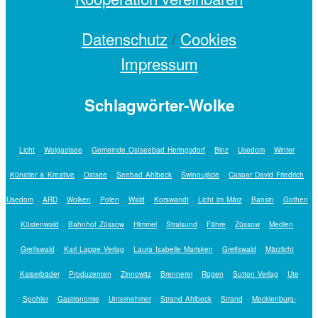
Datenschutz
/
Cookies
Impressum
Schlagwörter-Wolke
Licht
Wolgastsee
Gemeinde Ostseebad Heringsdorf
Binz
Usedom
Winter
Künstler & Kreative
Ostsee
Seebad Ahlbeck
Świnoujście
Caspar David Friedrich
Usedom
ARD
Wolken
Polen
Wald
Korswandt
Licht im März
Bansin
Gothen
Küstenwald
Bahnhof Züssow
Himmel
Stralsund
Fähre
Züssow
Medien
Greifswald
Karl Lappe Verlag
Laura Isabelle Marisken
Greifswald
Märzlicht
Kaiserbäder
Produzenten
Zinnowitz
Brennerei
Rügen
Sutton Verlag
Ute
Spohler
Gastronomie
Unternehmer
Strand Ahlbeck
Strand
Mecklenburg-