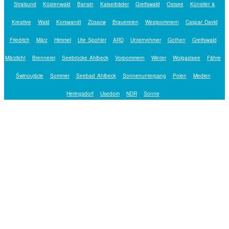
Stralsund
Küstenwald
Bansin
Kaiserbäder
Greifswald
Ostsee
Künstler &
Kreative
Wald
Korswandt
Züssow
Brauereien
Westpommern
Caspar David
Friedrich
März
Himmel
Ute Spohler
ARD
Unternehmer
Gothen
Greifswald
Märzlicht
Brennerei
Seebrücke Ahlbeck
Vorpommern
Winter
Wolgastsee
Fähre
Świnoujście
Sommer
Seebad Ahlbeck
Sonnenuntergang
Polen
Medien
Heringsdorf
Usedom
NDR
Sonne