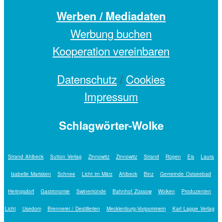
Werben / Mediadaten
Werbung buchen
Kooperation vereinbaren
Datenschutz
/
Cookies
Impressum
Schlagwörter-Wolke
Strand Ahlbeck
Sutton Verlag
Zinnowitz
Zinnowitz
Strand
Rügen
Eis
Laura
Isabelle Marisken
Schnee
Licht im März
Ahlbeck
Binz
Gemeinde Ostseebad
Heringsdorf
Gastronomie
Swinemünde
Bahnhof Züssow
Wolken
Produzenten
Licht
Usedom
Brennerei / Destillerien
Mecklenburg-Vorpommern
Karl Lappe Verlag