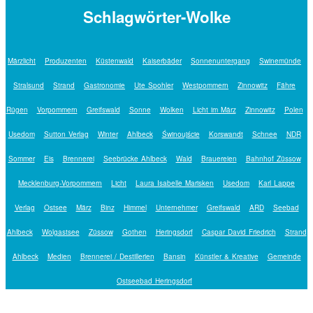
Schlagwörter-Wolke
Märzlicht
Produzenten
Küstenwald
Kaiserbäder
Sonnenuntergang
Swinemünde
Stralsund
Strand
Gastronomie
Ute Spohler
Westpommern
Zinnowitz
Fähre
Rügen
Vorpommern
Greifswald
Sonne
Wolken
Licht im März
Zinnowitz
Polen
Usedom
Sutton Verlag
Winter
Ahlbeck
Świnoujście
Korswandt
Schnee
NDR
Sommer
Eis
Brennerei
Seebrücke Ahlbeck
Wald
Brauereien
Bahnhof Züssow
Mecklenburg-Vorpommern
Licht
Laura Isabelle Marisken
Usedom
Karl Lappe
Verlag
Ostsee
März
Binz
Himmel
Unternehmer
Greifswald
ARD
Seebad
Ahlbeck
Wolgastsee
Züssow
Gothen
Heringsdorf
Caspar David Friedrich
Strand
Ahlbeck
Medien
Brennerei / Destillerien
Bansin
Künstler & Kreative
Gemeinde
Ostseebad Heringsdorf