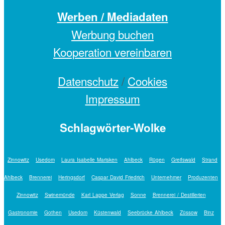
Werben / Mediadaten
Werbung buchen
Kooperation vereinbaren
Datenschutz
/
Cookies
Impressum
Schlagwörter-Wolke
Zinnowitz
Usedom
Laura Isabelle Marisken
Ahlbeck
Rügen
Greifswald
Strand
Ahlbeck
Brennerei
Heringsdorf
Caspar David Friedrich
Unternehmer
Produzenten
Zinnowitz
Swinemünde
Karl Lappe Verlag
Sonne
Brennerei / Destillerien
Gastronomie
Gothen
Usedom
Küstenwald
Seebrücke Ahlbeck
Züssow
Binz