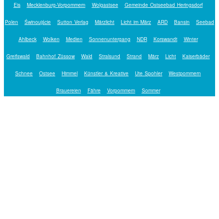
Eis
Mecklenburg-Vorpommern
Wolgastsee
Gemeinde Ostseebad Heringsdorf
Polen
Świnoujście
Sutton Verlag
Märzlicht
Licht im März
ARD
Bansin
Seebad
Ahlbeck
Wolken
Medien
Sonnenuntergang
NDR
Korswandt
Winter
Greifswald
Bahnhof Züssow
Wald
Stralsund
Strand
März
Licht
Kaiserbäder
Schnee
Ostsee
Himmel
Künstler & Kreative
Ute Spohler
Westpommern
Brauereien
Fähre
Vorpommern
Sommer