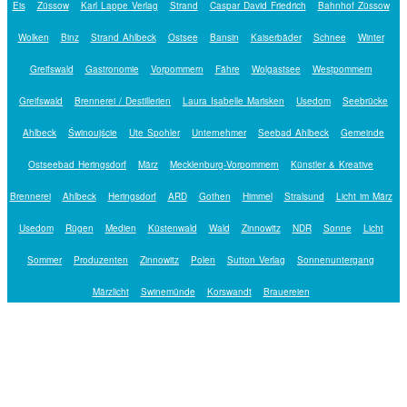
Eis
Züssow
Karl Lappe Verlag
Strand
Caspar David Friedrich
Bahnhof Züssow
Wolken
Binz
Strand Ahlbeck
Ostsee
Bansin
Kaiserbäder
Schnee
Winter
Greifswald
Gastronomie
Vorpommern
Fähre
Wolgastsee
Westpommern
Greifswald
Brennerei / Destillerien
Laura Isabelle Marisken
Usedom
Seebrücke
Ahlbeck
Świnoujście
Ute Spohler
Unternehmer
Seebad Ahlbeck
Gemeinde
Ostseebad Heringsdorf
März
Mecklenburg-Vorpommern
Künstler & Kreative
Brennerei
Ahlbeck
Heringsdorf
ARD
Gothen
Himmel
Stralsund
Licht im März
Usedom
Rügen
Medien
Küstenwald
Wald
Zinnowitz
NDR
Sonne
Licht
Sommer
Produzenten
Zinnowitz
Polen
Sutton Verlag
Sonnenuntergang
Märzlicht
Swinemünde
Korswandt
Brauereien