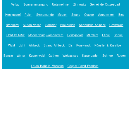
Verlag
Sonnenuntergang
Unternehmer
Zinnowitz
Gemeinde Ostseebad
Heringsdorf
Polen
Swinemünde
Medien
Strand
Ostsee
Vorpommern
Binz
Brennerei
Sutton Verlag
Sommer
Brauereien
Seebrücke Ahlbeck
Greifswald
Licht im März
Mecklenburg-Vorpommern
Heringsdorf
Märzlicht
Fähre
Sonne
Wald
Licht
Ahlbeck
Strand Ahlbeck
Eis
Korswandt
Künstler & Kreative
Bansin
Winter
Küstenwald
Gothen
Wolgastsee
Kaiserbäder
Schnee
Rügen
Laura Isabelle Marisken
Caspar David Friedrich