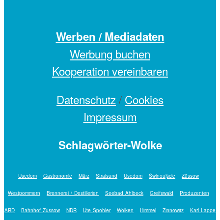
Werben / Mediadaten
Werbung buchen
Kooperation vereinbaren
Datenschutz
/
Cookies
Impressum
Schlagwörter-Wolke
Usedom
Gastronomie
März
Stralsund
Usedom
Świnoujście
Züssow
Westpommern
Brennerei / Destillerien
Seebad Ahlbeck
Greifswald
Produzenten
ARD
Bahnhof Züssow
NDR
Ute Spohler
Wolken
Himmel
Zinnowitz
Karl Lappe