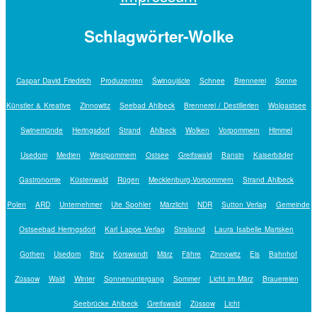
Schlagwörter-Wolke
Caspar David Friedrich
Produzenten
Świnoujście
Schnee
Brennerei
Sonne
Künstler & Kreative
Zinnowitz
Seebad Ahlbeck
Brennerei / Destillerien
Wolgastsee
Swinemünde
Heringsdorf
Strand
Ahlbeck
Wolken
Vorpommern
Himmel
Usedom
Medien
Westpommern
Ostsee
Greifswald
Bansin
Kaiserbäder
Gastronomie
Küstenwald
Rügen
Mecklenburg-Vorpommern
Strand Ahlbeck
Polen
ARD
Unternehmer
Ute Spohler
Märzlicht
NDR
Sutton Verlag
Gemeinde
Ostseebad Heringsdorf
Karl Lappe Verlag
Stralsund
Laura Isabelle Marisken
Gothen
Usedom
Binz
Korswandt
März
Fähre
Zinnowitz
Eis
Bahnhof
Züssow
Wald
Winter
Sonnenuntergang
Sommer
Licht im März
Brauereien
Seebrücke Ahlbeck
Greifswald
Züssow
Licht