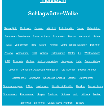
Schlagwörter-Wolke
Świnoujście
Greifswald
Sommer
Märzlicht
Licht im März
Sonne
Kaiserbäder
Brennerei / Destillerien
Strand Ahlbeck
Brauereien
Bansin
Korswandt
Polen
März
Vorpommern
Binz
Strand
Himmel
Laura Isabelle Marisken
Bahnhof
Züssow
Wolgastsee
NDR
Wolken
Swinemünde
Winter
Eis
Westpommern
ARD
Zinnowitz
Gothen
Karl Lappe Verlag
Heringsdorf
Licht
Sutton Verlag
Usedom
Gemeinde Ostseebad Heringsdorf
Ute Spohler
Seebad Ahlbeck
Gastronomie
Greifswald
Seebrücke Ahlbeck
Ostsee
Unternehmer
Sonnenuntergang
Fähre
Küstenwald
Künstler & Kreative
Usedom
Mecklenburg-
Vorpommern
Produzenten
Rügen
Stralsund
Schnee
Wald
Ahlbeck
Medien
Zinnowitz
Brennerei
Caspar David Friedrich
Züssow