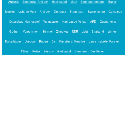
Ahlbeck
Seebrücke Ahlbeck
Heringsdorf
März
Sonnenuntergang
Bansin
Medien
Licht im März
Ahlbeck
Zinnowitz
Brauereien
Swinemünde
Gemeinde
Ostseebad Heringsdorf
Wolgastsee
Karl Lappe Verlag
ARD
Gastronomie
Gothen
Vorpommern
Himmel
Zinnowitz
NDR
Licht
Stralsund
Winter
Kaiserbäder
Usedom
Rügen
Eis
Künstler & Kreative
Laura Isabelle Marisken
Fähre
Polen
Züssow
Greifswald
Brennerei / Destillerien