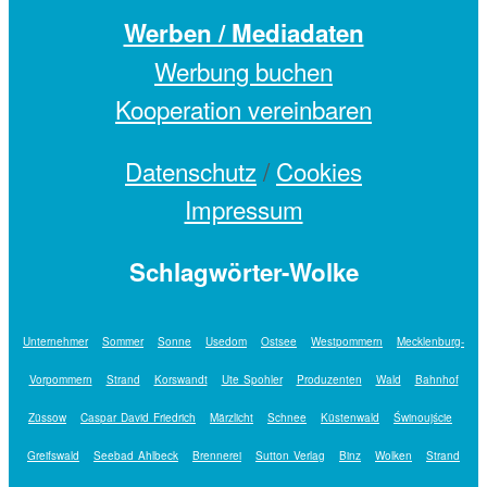
Werben / Mediadaten
Werbung buchen
Kooperation vereinbaren
Datenschutz
/
Cookies
Impressum
Schlagwörter-Wolke
Unternehmer
Sommer
Sonne
Usedom
Ostsee
Westpommern
Mecklenburg-
Vorpommern
Strand
Korswandt
Ute Spohler
Produzenten
Wald
Bahnhof
Züssow
Caspar David Friedrich
Märzlicht
Schnee
Küstenwald
Świnoujście
Greifswald
Seebad Ahlbeck
Brennerei
Sutton Verlag
Binz
Wolken
Strand