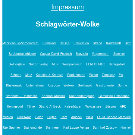
Impressum
Schlagwörter-Wolke
Mecklenburg-Vorpommern
Stralsund
Ostsee
Brauereien
Strand
Korswandt
Binz
Seebrücke Ahlbeck
Caspar David Friedrich
Märzlicht
Vorpommern
Sommer
Świnoujście
Sutton Verlag
NDR
Westpommern
Licht im März
Heringsdorf
Schnee
März
Künstler & Kreative
Produzenten
Winter
Zinnowitz
Eis
Küstenwald
Unternehmer
Usedom
Wolken
Greifswald
Gastronomie
Sonne
Brennerei / Destillerien
Seebad Ahlbeck
Sonnenuntergang
Gemeinde Ostseebad
Heringsdorf
Fähre
Strand Ahlbeck
Kaiserbäder
Wolgastsee
Züssow
ARD
Medien
Greifswald
Polen
Rügen
Licht
Ahlbeck
Wald
Laura Isabelle Marisken
Ute Spohler
Swinemünde
Brennerei
Karl Lappe Verlag
Bahnhof Züssow
Himmel