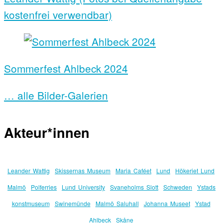
kostenfrei verwendbar)
Sommerfest Ahlbeck 2024
… alle Bilder-Galerien
Akteur*innen
Leander Wattig
Skissernas Museum
Maria Caféet
Lund
Hökeriet Lund
Malmö
Polferries
Lund University
Svaneholms Slott
Schweden
Ystads
konstmuseum
Swinemünde
Malmö Saluhall
Johanna Museet
Ystad
Ahlbeck
Skåne