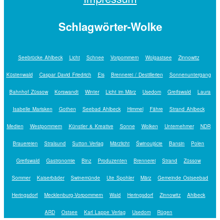
Schlagwörter-Wolke
Seebrücke Ahlbeck
Licht
Schnee
Vorpommern
Wolgastsee
Zinnowitz
Küstenwald
Caspar David Friedrich
Eis
Brennerei / Destillerien
Sonnenuntergang
Bahnhof Züssow
Korswandt
Winter
Licht im März
Usedom
Greifswald
Laura
Isabelle Marisken
Gothen
Seebad Ahlbeck
Himmel
Fähre
Strand Ahlbeck
Medien
Westpommern
Künstler & Kreative
Sonne
Wolken
Unternehmer
NDR
Brauereien
Stralsund
Sutton Verlag
Märzlicht
Świnoujście
Bansin
Polen
Greifswald
Gastronomie
Binz
Produzenten
Brennerei
Strand
Züssow
Sommer
Kaiserbäder
Swinemünde
Ute Spohler
März
Gemeinde Ostseebad
Heringsdorf
Mecklenburg-Vorpommern
Wald
Heringsdorf
Zinnowitz
Ahlbeck
ARD
Ostsee
Karl Lappe Verlag
Usedom
Rügen