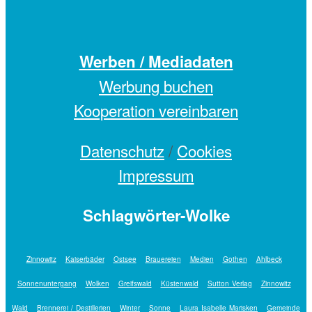
Werben / Mediadaten
Werbung buchen
Kooperation vereinbaren
Datenschutz
/
Cookies
Impressum
Schlagwörter-Wolke
Zinnowitz
Kaiserbäder
Ostsee
Brauereien
Medien
Gothen
Ahlbeck
Sonnenuntergang
Wolken
Greifswald
Küstenwald
Sutton Verlag
Zinnowitz
Wald
Brennerei / Destillerien
Winter
Sonne
Laura Isabelle Marisken
Gemeinde