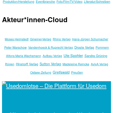
Produktion/Herstellung
Eventbranche
Foto/Film/TV/Video
Literatur/Schreiben
Akteur*innen-Cloud
Moses Helmstedt
Gmeiner-Verlag
Rhino Verlag
Hans-Jürgen Schumacher
Droste Verlag
Peter Warschow
Vandenhoeck & Ruprecht Verlag
Pommern
Ute Spohler
Sandra Grüning
Alfons Maria Wachsmann
Aufbau Verlag
Sutton Verlag
Hinstorff Verlag
Rügen
Madeleine Reincke
AvivA Verlag
Greifswald
Ostsee-Zeitung
Preußen