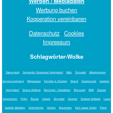
Werben / Mediadaten
Werbung buchen
Kooperation vereinbaren
Datenschutz
/
Cookies
Impressum
Schlagwörter-Wolke
Świnoujście
Gemeinde Ostseebad Heringsdorf
März
Zinnowitz
Westpommern
Sonnenuntergang
Wolgastsee
Künstler & Kreative
Strand
Gastronomie
Usedom
Heringsdorf
Strand Ahlbeck
Brennerei / Destillerien
Brennerei
NDR
Züssow
Vorpommern
Polen
Bansin
Ostsee
Zinnowitz
Sommer
Seebad Ahlbeck
Laura
Isabelle Marisken
Unternehmer
Gothen
Brauereien
Karl Lappe Verlag
Fähre