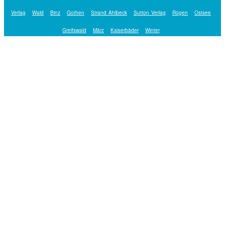
Verlag
Wald
Binz
Gothen
Strand Ahlbeck
Sutton Verlag
Rügen
Ostsee
Greifswald
März
Kaiserbäder
Winter