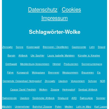
Datenschutz
/
Cookies
Impressum
Schlagwörter-Wolke
Zinnowitz
Sonne
Küstenwald
Brennerei / Destillerien
Gastronomie
Licht
Strand
Bansin
Ahlbeck
Ute Spohler
Laura Isabelle Marisken
Künstler & Kreative
Greifswald
Mecklenburg-Vorpommern
Himmel
Produzenten
Sonnenuntergang
Fähre
Korswandt
Wolgastsee
Brennerei
Westpommern
Brauereien
Eis
Gemeinde Ostseebad Heringsdorf
Zinnowitz
Usedom
Vorpommern
Schnee
NDR
Caspar David Friedrich
Wolken
Züssow
Heringsdorf
Seebad Ahlbeck
Swinemünde
Usedom
Seebrücke Ahlbeck
Stralsund
ARD
Świnoujście
Sommer
Märzlicht
Unternehmer
Bahnhof Züssow
Polen
Medien
Licht im März
Karl Lappe