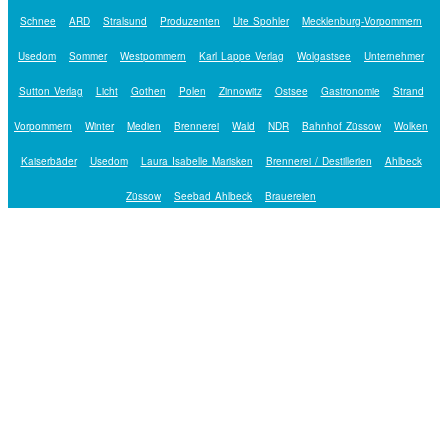
Schnee
ARD
Stralsund
Produzenten
Ute Spohler
Mecklenburg-Vorpommern
Usedom
Sommer
Westpommern
Karl Lappe Verlag
Wolgastsee
Unternehmer
Sutton Verlag
Licht
Gothen
Polen
Zinnowitz
Ostsee
Gastronomie
Strand
Vorpommern
Winter
Medien
Brennerei
Wald
NDR
Bahnhof Züssow
Wolken
Kaiserbäder
Usedom
Laura Isabelle Marisken
Brennerei / Destillerien
Ahlbeck
Züssow
Seebad Ahlbeck
Brauereien