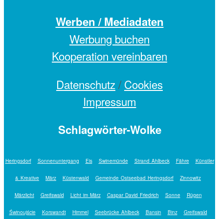
Werben / Mediadaten
Werbung buchen
Kooperation vereinbaren
Datenschutz
/
Cookies
Impressum
Schlagwörter-Wolke
Heringsdorf
Sonnenuntergang
Eis
Swinemünde
Strand Ahlbeck
Fähre
Künstler
& Kreative
März
Küstenwald
Gemeinde Ostseebad Heringsdorf
Zinnowitz
Märzlicht
Greifswald
Licht im März
Caspar David Friedrich
Sonne
Rügen
Świnoujście
Korswandt
Himmel
Seebrücke Ahlbeck
Bansin
Binz
Greifswald