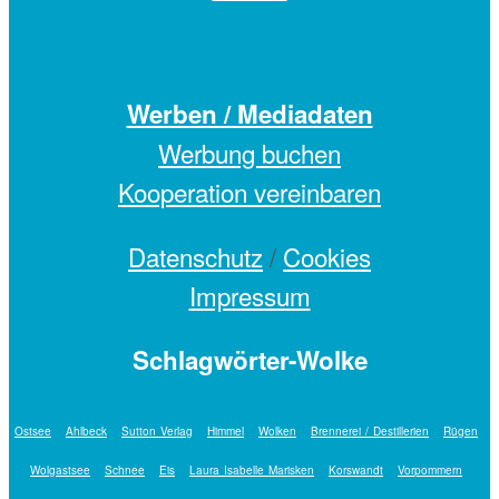
Werben / Mediadaten
Werbung buchen
Kooperation vereinbaren
Datenschutz
/
Cookies
Impressum
Schlagwörter-Wolke
Ostsee
Ahlbeck
Sutton Verlag
Himmel
Wolken
Brennerei / Destillerien
Rügen
Wolgastsee
Schnee
Eis
Laura Isabelle Marisken
Korswandt
Vorpommern