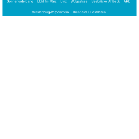
Sonnenuntergang
Licht im März
Binz
Wolgastsee
Seebrücke Ahlbeck
ARD
Mecklenburg-Vorpommern
Brennerei / Destillerien