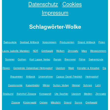
Datenschutz
/
Cookies
Impressum
Schlagwörter-Wolke
Świnoujście
Seebad Ahlbeck
Vorpommern
Produzenten
Strand Ahlbeck
Polen
Laura Isabelle Marisken
NDR
Greifswald
Wolken
Zinnowitz
März
Westpommern
Sommer
Gothen
Karl Lappe Verlag
Bansin
Brennerei
Fähre
Swinemünde
Rügen
Gemeinde Ostseebad Heringsdorf
Usedom
Wald
Künstler & Kreative
Eis
Brauereien
Ahlbeck
Unternehmer
Caspar David Friedrich
Heringsdorf
Gastronomie
Kaiserbäder
Winter
Sutton Verlag
Himmel
Schnee
Licht
Stralsund
Bahnhof Züssow
Korswandt
Ute Spohler
Usedom
Medien
Zinnowitz
Züssow
Küstenwald
Ostsee
Märzlicht
Strand
Sonne
Greifswald