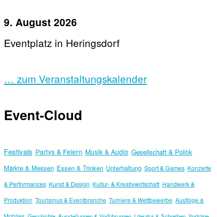
9. August 2026
Eventplatz in Heringsdorf
… zum Veranstaltungskalender
Event-Cloud
Festivals
Partys & Feiern
Musik & Audio
Gesellschaft & Politik
Märkte & Messen
Essen & Trinken
Unterhaltung
Sport & Games
Konzerte
& Performances
Kunst & Design
Kultur- & Kreativwirtschaft
Handwerk &
Produktion
Tourismus & Eventbranche
Turniere & Wettbewerbe
Ausflüge &
Mobiles
Geschichte
Ausstellungen & Vorführungen
Literatur & Schreiben
Vorträge