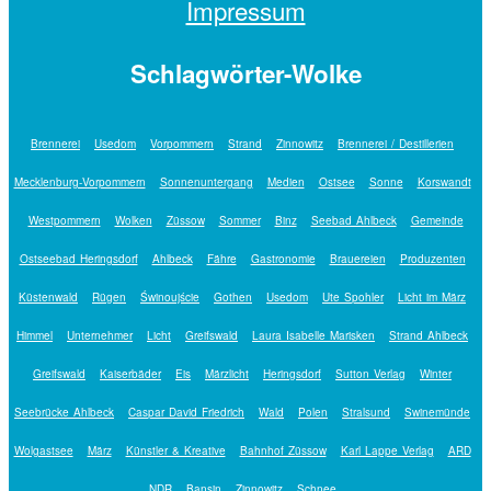
Impressum
Schlagwörter-Wolke
Brennerei
Usedom
Vorpommern
Strand
Zinnowitz
Brennerei / Destillerien
Mecklenburg-Vorpommern
Sonnenuntergang
Medien
Ostsee
Sonne
Korswandt
Westpommern
Wolken
Züssow
Sommer
Binz
Seebad Ahlbeck
Gemeinde
Ostseebad Heringsdorf
Ahlbeck
Fähre
Gastronomie
Brauereien
Produzenten
Küstenwald
Rügen
Świnoujście
Gothen
Usedom
Ute Spohler
Licht im März
Himmel
Unternehmer
Licht
Greifswald
Laura Isabelle Marisken
Strand Ahlbeck
Greifswald
Kaiserbäder
Eis
Märzlicht
Heringsdorf
Sutton Verlag
Winter
Seebrücke Ahlbeck
Caspar David Friedrich
Wald
Polen
Stralsund
Swinemünde
Wolgastsee
März
Künstler & Kreative
Bahnhof Züssow
Karl Lappe Verlag
ARD
NDR
Bansin
Zinnowitz
Schnee