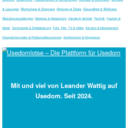
& Lesungen
Workshops & Seminare
Aktionen & Deals
Gesundheit & Wellness
Abendveranstaltungen
Meetups & Networking
Handel & Vertrieb
Technik
Fashion &
Mode
Technologie & Digitalisierung
Foto, Film, TV & Video
Karriere & Management
Gesprächsrunden & Podiumsdiskussionen
Konferenzen & Kongresse
Mit
und viel
von Leander Wattig auf
Usedom. Seit 2024.