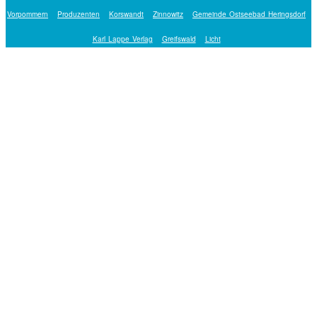
Vorpommern
Produzenten
Korswandt
Zinnowitz
Gemeinde Ostseebad Heringsdorf
Karl Lappe Verlag
Greifswald
Licht