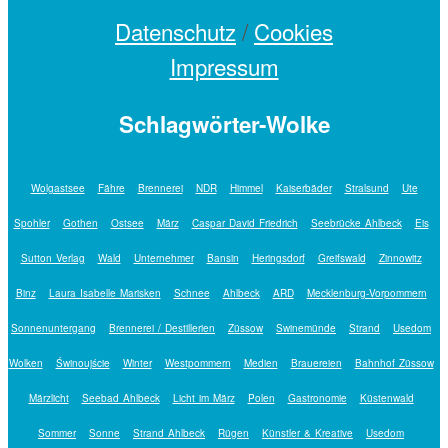
Datenschutz
/
Cookies
Impressum
Schlagwörter-Wolke
Wolgastsee
Fähre
Brennerei
NDR
Himmel
Kaiserbäder
Stralsund
Ute
Spohler
Gothen
Ostsee
März
Caspar David Friedrich
Seebrücke Ahlbeck
Eis
Sutton Verlag
Wald
Unternehmer
Bansin
Heringsdorf
Greifswald
Zinnowitz
Binz
Laura Isabelle Marisken
Schnee
Ahlbeck
ARD
Mecklenburg-Vorpommern
Sonnenuntergang
Brennerei / Destillerien
Züssow
Swinemünde
Strand
Usedom
Wolken
Świnoujście
Winter
Westpommern
Medien
Brauereien
Bahnhof Züssow
Märzlicht
Seebad Ahlbeck
Licht im März
Polen
Gastronomie
Küstenwald
Sommer
Sonne
Strand Ahlbeck
Rügen
Künstler & Kreative
Usedom