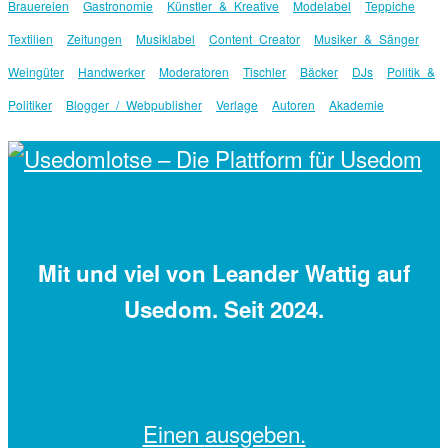
Brauereien
Gastronomie
Künstler & Kreative
Modelabel
Teppiche
Textilien
Zeitungen
Musiklabel
Content Creator
Musiker & Sänger
Weingüter
Handwerker
Moderatoren
Tischler
Bäcker
DJs
Politik &
Politiker
Blogger / Webpublisher
Verlage
Autoren
Akademie
Mit
und viel
von Leander Wattig auf
Usedom. Seit 2024.
Einen
ausgeben.